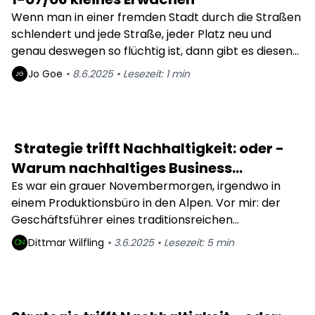
Wenn man in einer fremden Stadt durch die Straßen
schlendert und jede Straße, jeder Platz neu und
genau deswegen so flüchtig ist, dann gibt es diesen
Moment in dem man aus einer neuen Richtung
Jo
Goe
•
8.6.2025
•
Lesezeit:
1
min
JG
wieder auf einen altbekannten Weg zurückfindet -
es fühlt sich an wie ein kleines Erwachen.
Strategie trifft Nachhaltigkeit: oder -
Warum nachhaltiges Business
Development für KMUs zur
Es war ein grauer Novembermorgen, irgendwo in
einem Produktionsbüro in den Alpen. Vor mir: der
Überlebensstrategie wird
Geschäftsführer eines traditionsreichen
Sportartikelunternehmens, seit Generationen
Dittmar
Wilfling
•
3.6.2025
•
Lesezeit:
5
min
familiengeführt. Wir sprachen über kreislauffähige
Produktdesigns, CO₂-Reduktion und neue Märkte. Er
sah mich lange an und sagte: „Das klingt ja alles gut –
aber unsere Kunden kaufen wegen Performance,