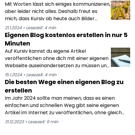
Text vor sich, sondern man kann es jetzt
Mit Worten lässt sich einiges kommunizieren,
mich voll und ganz auf den Artikel
auch schön mit Bildern untermalen. Das hilft
aber leider nicht alles. Deshalb freut es
konzentrieren kann.
vor allem wenn man Anleitungen zu
mich, dass Kursiv ab heute auch Bilder
gewissen Themen verfassen möchte, da es
unterstützt. Damit kann der Text etwas
21.1.2024
•
Lesezeit:
4
min
dort oft nötig ist etwas auch visuell
untermalt werden und auch Anleitungen zu
Eigenen Blog kostenlos erstellen in nur 5
darzustellen. Für die erste Version war ich
gewissen Themen lassen sich jetzt hier
Minuten
sehr zufrieden mit der Lösung, aber mir war
umsetzen. Man findet aktuell 2 verschiedene
Auf Kursiv kannst du eigene Artikel
von Anfang an bewusst, dass es noch lange
Möglichkeiten Bilder hochzuladen. Es gibt
veröffentlichen ohne dich mit einer eigenen
nicht perfekt ist. Ein paar dieser Probleme
jetzt ein Profilbild und es lassen sich Bilder im
Webseite auseinandersetzen zu müssen und
habe ich seitdem beseitigt.
Fließtext in deinen Stories hinzufügen.
du bist innerhalb weniger Minuten startklar.
15.1.2024
•
Lesezeit:
4
min
Es ist die perfekte Möglichkeit für dich den
Die besten Wege einen eigenen Blog zu
Einstieg in die Welt des Bloggens zu machen.
erstellen
Bisher musste man sich dafür mit einer
Im Jahr 2024 sollte man meinen, dass es einen
eigenen Webseite rumschlagen wenn man
einfachen und schnellen Weg gibt seine eigenen
einen eigenen Blog erstellen wollte, was
Artikel im Internet zu veröffentlichen, ohne gleich
bedeutet hat, dass man sich mit Dingen wie
eine eigene Webseite dafür erstellen zu müssen.
31.12.2023
•
Lesezeit:
9
min
Domains, Baukastensystemen und
Dem ist grundsätzlich auch so, nur nicht für die
sonstigem technischen Kram
deutschsprachige Bevölkerung. Leider fällt es uns