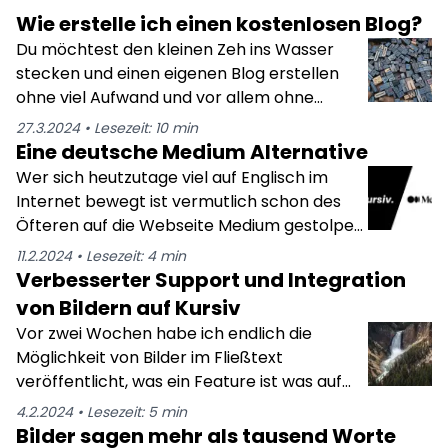
Wie erstelle ich einen kostenlosen Blog?
Du möchtest den kleinen Zeh ins Wasser
stecken und einen eigenen Blog erstellen
ohne viel Aufwand und vor allem ohne
Kosten zu haben? Dann bist du hier genau
27.3.2024
•
Lesezeit:
10
min
richtig gelandet, denn ich werde dir hier in
Eine deutsche Medium Alternative
nur wenigen Minuten die besten Optionen
Wer sich heutzutage viel auf Englisch im
zeigen, wie du völlig kostenlos einen eigenen
Internet bewegt ist vermutlich schon des
Blog erstellen kannst. Wenn du dich dann
Öfteren auf die Webseite Medium gestolpert
später für eine aufwändigere Methode
und hat dort den ein oder anderen Artikel
11.2.2024
•
Lesezeit:
4
min
entscheidest, weil du dir sicher bist, dass du
gelesen. Ich persönlich freue mich immer,
Verbesserter Support und Integration
es mit dem Bloggen ernst meinst kannst du
wenn ich bei meiner Internetrecherche
von Bildern auf Kursiv
das ja natürlich trotzdem noch tun. Davon
einen Medium Artikel entdecke, weil ich mir
Vor zwei Wochen habe ich endlich die
hält dich definitiv niemand ab, auch wenn es
meist recht sicher sein kann, dass der Artikel
Möglichkeit von Bilder im Fließtext
dann vielleicht nochmal etwas Aufwand
gut geschrieben ist und visuell ansprechend
veröffentlicht, was ein Feature ist was auf
bedeuten könnte die Plattform zu wechseln.
ist. Vor allem werde ich nicht sofort mit
einer Blogging Plattform natürlich nicht
4.2.2024
•
Lesezeit:
5
min
Werbeanzeigen vollgemüllt, was das Lesen
fehlen darf. Man hat endlich nicht mehr nur
Bilder sagen mehr als tausend Worte
um einiges angenehmer macht, weil ich