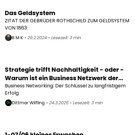
Das Geldsystem
ZITAT DER GEBRÜDER ROTHSCHILD ZUM GELDSYSTEM
VON 1863:
B M
K
•
29.2.2024
•
Lesezeit:
3
min
Strategie trifft Nachhaltigkeit - oder -
Warum ist ein Business Netzwerk der
schlüssel zum Nachhaltigen Erfolg
Business Networking: Der Schlüssel zu langfristigem
Erfolg
Dittmar
Wilfling
•
24.3.2025
•
Lesezeit:
3
min
1-07/06 kleines Erwachen