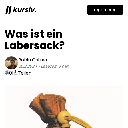
kursiv.
registrieren
Was ist ein 
Labersack?
Robin
Ostner
20.2.2024
• Lesezeit:
3
min
0
|
Teilen