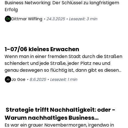
schlüssel zum Nachhaltigen Erfolg
Business Networking: Der Schlüssel zu langfristigem
Erfolg
Dittmar
Wilfling
•
24.3.2025
•
Lesezeit:
3
min
1-07/06 kleines Erwachen
Wenn man in einer fremden Stadt durch die Straßen
schlendert und jede Straße, jeder Platz neu und
genau deswegen so flüchtig ist, dann gibt es diesen
Moment in dem man aus einer neuen Richtung
Jo
Goe
•
8.6.2025
•
Lesezeit:
1
min
JG
wieder auf einen altbekannten Weg zurückfindet -
es fühlt sich an wie ein kleines Erwachen.
Strategie trifft Nachhaltigkeit: oder -
Warum nachhaltiges Business
Development für KMUs zur
Es war ein grauer Novembermorgen, irgendwo in