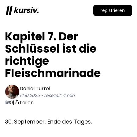
kursiv.
registrieren
Kapitel 7. Der 
Schlüssel ist die 
richtige 
Fleischmarinade
Daniel
Turrel
14.10.2025
• Lesezeit:
4
min
0
|
Teilen
30. September, Ende des Tages.