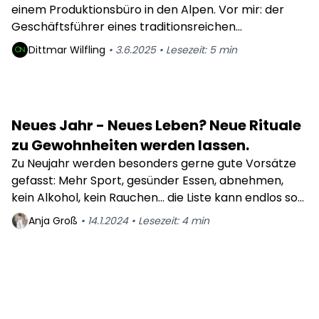
einem Produktionsbüro in den Alpen. Vor mir: der
Überlebensstrategie wird
Geschäftsführer eines traditionsreichen
Sportartikelunternehmens, seit Generationen
Dittmar
Wilfling
•
3.6.2025
•
Lesezeit:
5
min
familiengeführt. Wir sprachen über kreislauffähige
Produktdesigns, CO₂-Reduktion und neue Märkte. Er
sah mich lange an und sagte: „Das klingt ja alles gut –
aber unsere Kunden kaufen wegen Performance,
Neues Jahr - Neues Leben? Neue Rituale
nicht wegen Moral.“
zu Gewohnheiten werden lassen.
Zu Neujahr werden besonders gerne gute Vorsätze
gefasst: Mehr Sport, gesünder Essen, abnehmen,
kein Alkohol, kein Rauchen… die Liste kann endlos so
weiter gehen.
Anja
Groß
•
14.1.2024
•
Lesezeit:
4
min