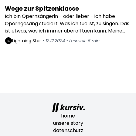
Wege zur Spitzenklasse
Ich bin Opernsängerin - oder lieber - ich habe
Operngesang studiert. Was ich tue ist, zu singen. Das
ist etwas, was ich immer überall tuen kann. Meine
Stimme - mich, meinen Körper - habe ich immer
Lightning
Star
•
12.12.2024
•
Lesezeit:
6
min
LS
dabei. Mein Körper ist mein Schneckenhaus, welchen
ich immer und überall mit mir habe. Ein Laden auf
zwei Beinen. Mein zu Hause UND mein Laden.
kursiv.
home
unsere story
datenschutz