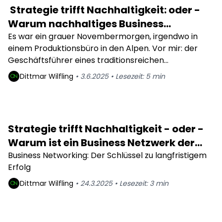
Strategie trifft Nachhaltigkeit: oder -
Warum nachhaltiges Business
Development für KMUs zur
Es war ein grauer Novembermorgen, irgendwo in
einem Produktionsbüro in den Alpen. Vor mir: der
Überlebensstrategie wird
Geschäftsführer eines traditionsreichen
Sportartikelunternehmens, seit Generationen
Dittmar
Wilfling
•
3.6.2025
•
Lesezeit:
5
min
familiengeführt. Wir sprachen über kreislauffähige
Produktdesigns, CO₂-Reduktion und neue Märkte. Er
sah mich lange an und sagte: „Das klingt ja alles gut –
aber unsere Kunden kaufen wegen Performance,
Strategie trifft Nachhaltigkeit - oder -
nicht wegen Moral.“
Warum ist ein Business Netzwerk der
schlüssel zum Nachhaltigen Erfolg
Business Networking: Der Schlüssel zu langfristigem
Erfolg
Dittmar
Wilfling
•
24.3.2025
•
Lesezeit:
3
min