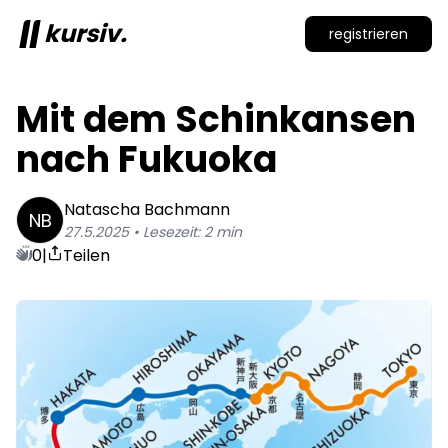
kursiv.
registrieren
Mit dem Schinkansen 
nach Fukuoka
Natascha
Bachmann
NB
27.5.2025
• Lesezeit:
2
min
0
|
Teilen