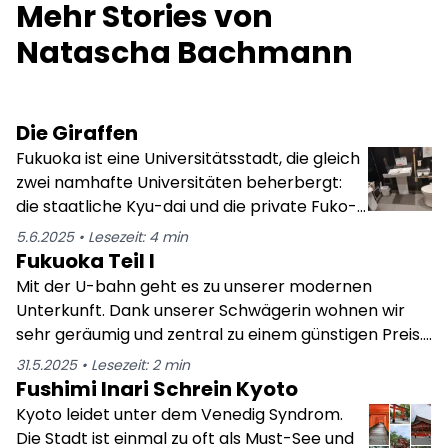
Mehr Stories von
Natascha Bachmann
Die Giraffen
Fukuoka ist eine Universitätsstadt, die gleich
zwei namhafte Universitäten beherbergt:
die staatliche Kyu-dai und die private Fuko-
dai. Daher ist Fukuoka sehr international.
5.6.2025
•
Lesezeit:
4
min
Viele Amerikaner und Eueopäer leben und
Fukuoka Teil I
arbeiten hier, z.B. als Sprachlehrer oder
Mit der U-bahn geht es zu unserer modernen
Gastdozenten. Wir sind also nicht die ersten
Unterkunft. Dank unserer Schwägerin wohnen wir
westlichen Wesen, die in den Straßen
sehr geräumig und zentral zu einem günstigen Preis.
unterwegs sind. Und dennoch sind wir wie
Es fühlt sich fast ein bisschen wie nach Hause
31.5.2025
•
Lesezeit:
2
min
Giraffen auf einer Eisscholle voller Pinguine.
kommen an. Wie überall, ist auch diese
Fushimi Inari Schrein Kyoto
Das ganze wird nicht besser mit 2 kleinen,
Ferienwohnung voll ausgestattet mit
Kyoto leidet unter dem Venedig Syndrom.
niedlichen Kindern. Das "Kawaiiiii" (niedlich)
Waschmaschine, Waschpulver, Geschirr etc. Wir
Die Stadt ist einmal zu oft als Must-See und
hallt uns überall entgegen. Je höher der