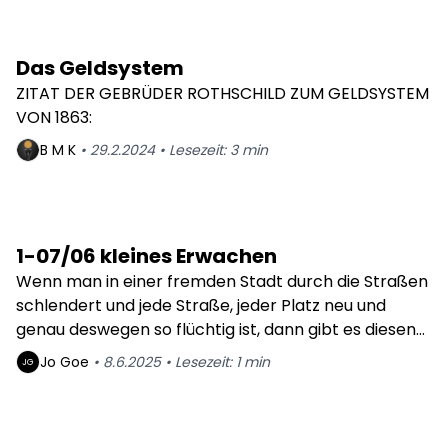
Kirchensteuer gibt es nicht), gibt es sehr
zusammen gepackt, Foto hochgeladen, ab
viele Souvenir Geschäfte und Imbissbuden
zum nächsten Monument.
am Fuße des Schreins. Wir halten den
Das Geldsystem
Ausflug kürzer als geplant - 2 Babies in
ZITAT DER GEBRÜDER ROTHSCHILD ZUM GELDSYSTEM
Tragen und ein Kleinkind bei 30 Grad macht
VON 1863:
uns dann doch etwas zu schaffen. Im
sauberen, klimatisierten Zug fahren wir
B M
K
•
29.2.2024
•
Lesezeit:
3
min
pünktlich zurück - ein Traum für uns DB
geplagte. Aber davon erzähle ich ein
anderes Mal.
1-07/06 kleines Erwachen
Wenn man in einer fremden Stadt durch die Straßen
schlendert und jede Straße, jeder Platz neu und
genau deswegen so flüchtig ist, dann gibt es diesen
Moment in dem man aus einer neuen Richtung
Jo
Goe
•
8.6.2025
•
Lesezeit:
1
min
JG
wieder auf einen altbekannten Weg zurückfindet -
es fühlt sich an wie ein kleines Erwachen.