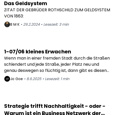
Das Geldsystem
ZITAT DER GEBRÜDER ROTHSCHILD ZUM GELDSYSTEM
VON 1863:
B M
K
•
29.2.2024
•
Lesezeit:
3
min
1-07/06 kleines Erwachen
Wenn man in einer fremden Stadt durch die Straßen
schlendert und jede Straße, jeder Platz neu und
genau deswegen so flüchtig ist, dann gibt es diesen
Moment in dem man aus einer neuen Richtung
Jo
Goe
•
8.6.2025
•
Lesezeit:
1
min
JG
wieder auf einen altbekannten Weg zurückfindet -
es fühlt sich an wie ein kleines Erwachen.
Strategie trifft Nachhaltigkeit - oder -
Warum ist ein Business Netzwerk der