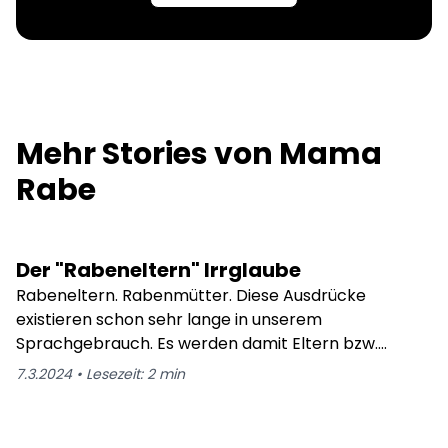
Mehr Stories von
Mama
Rabe
Der "Rabeneltern" Irrglaube
Rabeneltern. Rabenmütter. Diese Ausdrücke
existieren schon sehr lange in unserem
Sprachgebrauch. Es werden damit Eltern bzw.
Mütter assoziiert, die sich schlecht oder gar nicht um
7.3.2024
•
Lesezeit:
2
min
ihre Kinder kümmern und sie vernachlässigen.