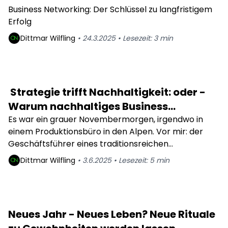
schlüssel zum Nachhaltigen Erfolg
Business Networking: Der Schlüssel zu langfristigem
Erfolg
Dittmar
Wilfling
•
24.3.2025
•
Lesezeit:
3
min
Strategie trifft Nachhaltigkeit: oder -
Warum nachhaltiges Business
Development für KMUs zur
Es war ein grauer Novembermorgen, irgendwo in
einem Produktionsbüro in den Alpen. Vor mir: der
Überlebensstrategie wird
Geschäftsführer eines traditionsreichen
Sportartikelunternehmens, seit Generationen
Dittmar
Wilfling
•
3.6.2025
•
Lesezeit:
5
min
familiengeführt. Wir sprachen über kreislauffähige
Produktdesigns, CO₂-Reduktion und neue Märkte. Er
sah mich lange an und sagte: „Das klingt ja alles gut –
aber unsere Kunden kaufen wegen Performance,
Neues Jahr - Neues Leben? Neue Rituale
nicht wegen Moral.“