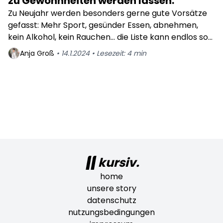
zu Gewohnheiten werden lassen.
Zu Neujahr werden besonders gerne gute Vorsätze
gefasst: Mehr Sport, gesünder Essen, abnehmen,
kein Alkohol, kein Rauchen… die Liste kann endlos so
weiter gehen.
Anja
Groß
•
14.1.2024
•
Lesezeit:
4
min
kursiv.
home
unsere story
datenschutz
nutzungsbedingungen