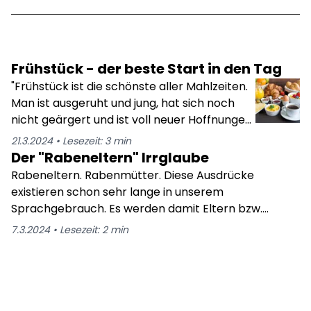
Frühstück - der beste Start in den Tag
"Frühstück ist die schönste aller Mahlzeiten.
Man ist ausgeruht und jung, hat sich noch
nicht geärgert und ist voll neuer Hoffnungen
und Pläne." (Heinrich Spoerl)
21.3.2024
•
Lesezeit:
3
min
Der "Rabeneltern" Irrglaube
Rabeneltern. Rabenmütter. Diese Ausdrücke
existieren schon sehr lange in unserem
Sprachgebrauch. Es werden damit Eltern bzw.
Mütter assoziiert, die sich schlecht oder gar nicht um
7.3.2024
•
Lesezeit:
2
min
ihre Kinder kümmern und sie vernachlässigen.