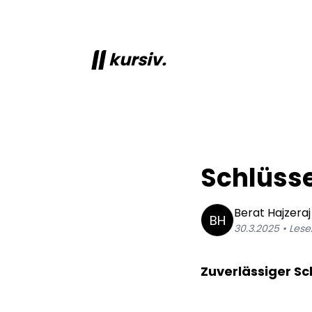
kursiv.
Schlüss
Berat
Hajzeraj
BH
30.3.2025
• Lesez
Zuverlässiger Sc