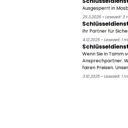
Schlüsseldien
Ausgesperrt in Mosb
25.3.2026
•
Lesezeit:
3
m
Schlüsseldiens
Ihr Partner für Siche
4.12.2025
•
Lesezeit:
1
mi
Schlüsseldien
Wenn Sie in Tamm vo
Ansprechpartner. Wir
fairen Preisen. Uns
beschädigungsfrei –
3.10.2025
•
Lesezeit:
1
mi