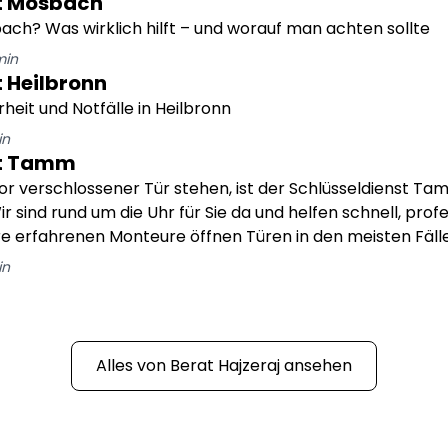
st Mosbach
ach? Was wirklich hilft – und worauf man achten sollte
in
t Heilbronn
rheit und Notfälle in Heilbronn
n
st Tamm
r verschlossener Tür stehen, ist der Schlüsseldienst Tam
 sind rund um die Uhr für Sie da und helfen schnell, profe
ere erfahrenen Monteure öffnen Türen in den meisten Fäll
 egal ob Wohnungstür, Haustür, Auto oder Tresor.
n
Alles von
Berat Hajzeraj
ansehen