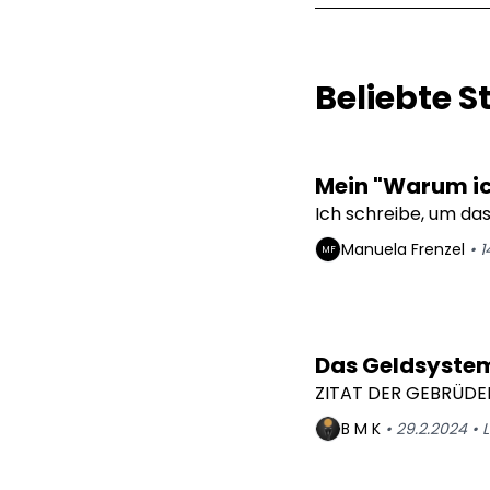
Beliebte S
Mein "Warum ic
Ich schreibe, um da
Manuela
Frenzel
•
1
MF
Das Geldsyste
ZITAT DER GEBRÜDE
B M
K
•
29.2.2024
•
L