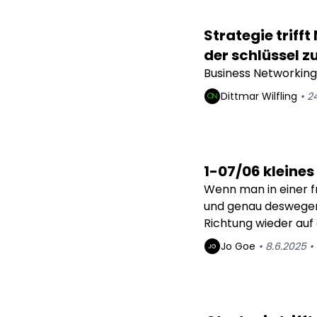
Strategie triff
der schlüssel z
Business Networking:
Dittmar
Wilfling
•
2
1-07/06 kleine
Wenn man in einer f
und genau deswegen 
Richtung wieder auf 
Erwachen.
Jo
Goe
•
8.6.2025
•
JG