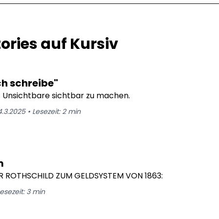
tories auf Kursiv
h schreibe"
s Unsichtbare sichtbar zu machen.
4.3.2025
•
Lesezeit:
2
min
m
R ROTHSCHILD ZUM GELDSYSTEM VON 1863:
esezeit:
3
min