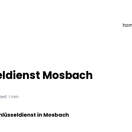
ho
eldienst Mosbach
eit:
1
min
hlüsseldienst in Mosbach