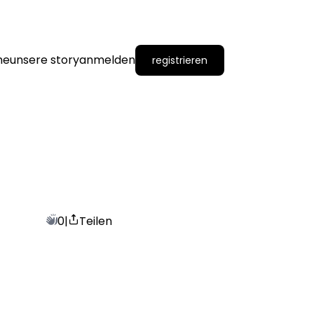
me
unsere story
anmelden
registrieren
0
|
Teilen