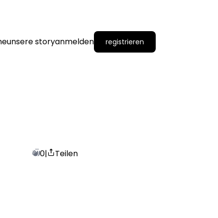
me
unsere story
anmelden
registrieren
0
|
Teilen