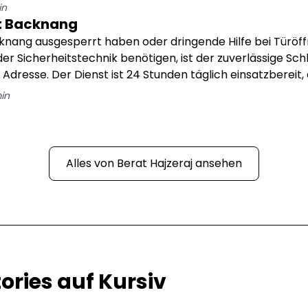
 egal ob Wohnungstür, Haustür, Auto oder Tresor.
n
t Backnang
cknang ausgesperrt haben oder dringende Hilfe bei Türöf
r Sicherheitstechnik benötigen, ist der zuverlässige Sch
Adresse. Der Dienst ist 24 Stunden täglich einsatzbereit,
iertagen. Bereits ab 39 € werden Türöffnungen angebot
in
. 15–40 Minuten versprochen wird.
Alles von
Berat Hajzeraj
ansehen
tories auf Kursiv