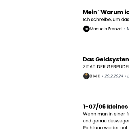
Mein "Warum ic
Ich schreibe, um da
Manuela
Frenzel
•
1
MF
Das Geldsyste
ZITAT DER GEBRÜDE
B M
K
•
29.2.2024
•
L
1-07/06 kleine
Wenn man in einer f
und genau deswegen 
Richtung wieder auf 