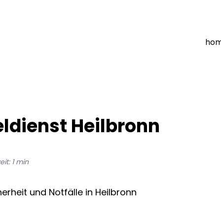
ho
ldienst Heilbronn
eit:
1
min
herheit und Notfälle in Heilbronn