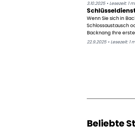
beschädigungsfrei –
3.10.2025
•
Lesezeit:
1
mi
Schlüsseldiens
Wenn Sie sich in Ba
Schlossaustausch ode
Backnang Ihre erste 
Wochenenden und Fe
22.9.2025
•
Lesezeit:
1
m
Ankunftszeit von ca
Beliebte S