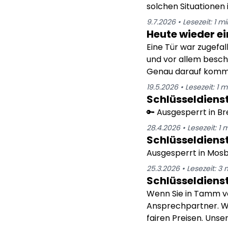
solchen Situationen 
9.7.2026
•
Lesezeit:
1
mi
Heute wieder ei
Eine Tür war zugefal
und vor allem besch
Genau darauf kommt 
19.5.2026
•
Lesezeit:
1
m
Schlüsseldienst
🔑 Ausgesperrt in Br
28.4.2026
•
Lesezeit:
1
m
Schlüsseldien
Ausgesperrt in Mosb
25.3.2026
•
Lesezeit:
3
m
Schlüsseldien
Wenn Sie in Tamm vo
Ansprechpartner. Wir
fairen Preisen. Uns