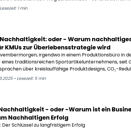
Lesezeit:
1
min
t Nachhaltigkeit: oder - Warum nachhaltige
r KMUs zur Überlebensstrategie wird
ovembermorgen, irgendwo in einem Produktionsbüro in den
 eines traditionsreichen Sportartikelunternehmens, seit
r sprachen über kreislauffähige Produktdesigns, CO₂-Redu
lange an und sagte: „Das klingt ja alles gut – aber unser
.6.2025
•
Lesezeit:
5
min
 nicht wegen Moral.“
t Nachhaltigkeit - oder -Warum ist ein Busi
um Nachhaltigen Erfolg
 Der Schlüssel zu langfristigem Erfolg