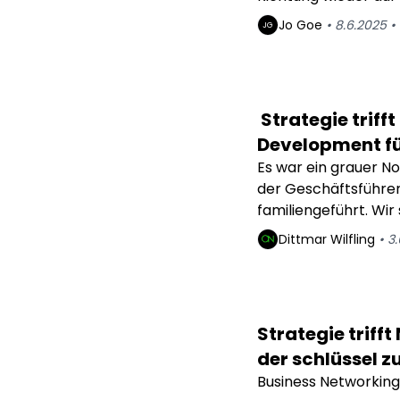
Erwachen.
Jo
Goe
•
8.6.2025
•
JG
Strategie triff
Development fü
Es war ein grauer N
der Geschäftsführer
familiengeführt. Wi
Märkte. Er sah mich 
Dittmar
Wilfling
•
3
wegen Performance,
Strategie triff
der schlüssel z
Business Networking: