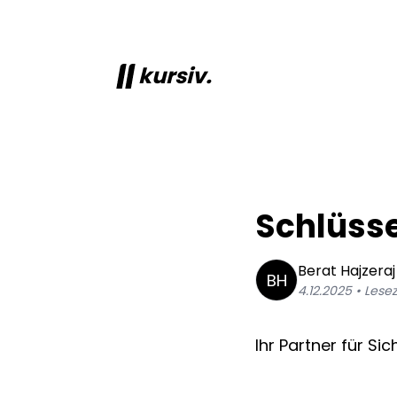
kursiv.
Schlüsse
Berat
Hajzeraj
BH
4.12.2025
• Lesez
Ihr Partner für Sic