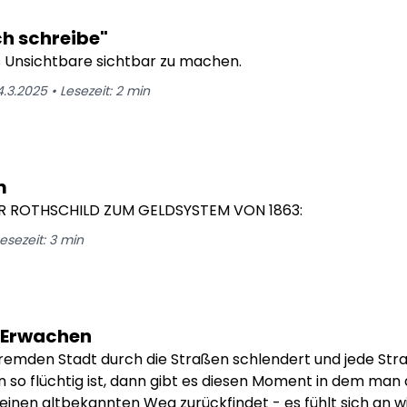
h schreibe"
s Unsichtbare sichtbar zu machen.
4.3.2025
•
Lesezeit:
2
min
m
R ROTHSCHILD ZUM GELDSYSTEM VON 1863:
esezeit:
3
min
s Erwachen
remden Stadt durch die Straßen schlendert und jede Straß
so flüchtig ist, dann gibt es diesen Moment in dem man 
einen altbekannten Weg zurückfindet - es fühlt sich an wi