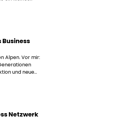
s Business
 Alpen. Vor mir:
 Generationen
ktion und neue
e Kunden kaufen
ness Netzwerk