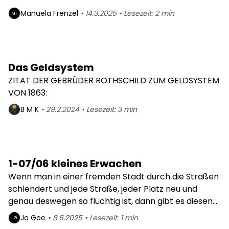
das die Angaben von Winfuture.de nicht richtig
Manuela
Frenzel
•
14.3.2025
•
Lesezeit:
2
min
MF
sind.Nicht nur das die Wahrheit wie schon in den USA
sich ständig als Lügnerische Propaganda entpuppt,
so werden diejenigen die diese Sachen Aufdecken
auch gleich Mundtot gemacht.Bravo an diesen
Das Geldsystem
Rechtsstaat.
ZITAT DER GEBRÜDER ROTHSCHILD ZUM GELDSYSTEM
VON 1863:
B M
K
•
29.2.2024
•
Lesezeit:
3
min
1-07/06 kleines Erwachen
Wenn man in einer fremden Stadt durch die Straßen
schlendert und jede Straße, jeder Platz neu und
genau deswegen so flüchtig ist, dann gibt es diesen
Moment in dem man aus einer neuen Richtung
Jo
Goe
•
8.6.2025
•
Lesezeit:
1
min
JG
wieder auf einen altbekannten Weg zurückfindet -