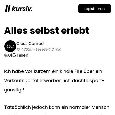
kursiv.
registrieren
Alles selbst erlebt
Claus
Conrad
CC
13.4.2025
• Lesezeit:
3
min
0
|
Teilen
ich habe vor kurzem ein Kindle Fire über ein 
Verkaufsportal erworben, ich dachte spott-
günstig !
Tatsächlich jedoch kann ein normaler Mensch 