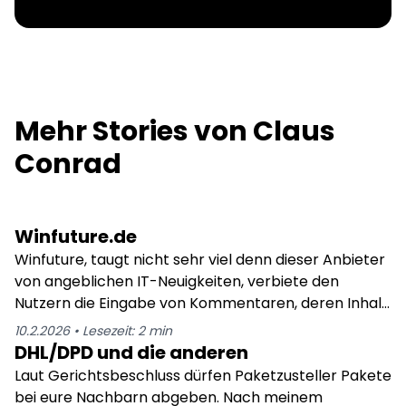
Mehr Stories von
Claus
Conrad
Winfuture.de
Winfuture, taugt nicht sehr viel denn dieser Anbieter
von angeblichen IT-Neuigkeiten, verbiete den
Nutzern die Eingabe von Kommentaren, deren Inhalt
nicht von Winfuture geilt werden oder die Contra
10.2.2026
•
Lesezeit:
2
min
gegen die Großen US-Konzerne gerichtet sind. Seit
DHL/DPD und die anderen
mehr als 10 Jahren kenne ich diese Platform und
Laut Gerichtsbeschluss dürfen Paketzusteller Pakete
muss immer wieder Feststellen das nachdem ich
bei eure Nachbarn abgeben. Nach meinem