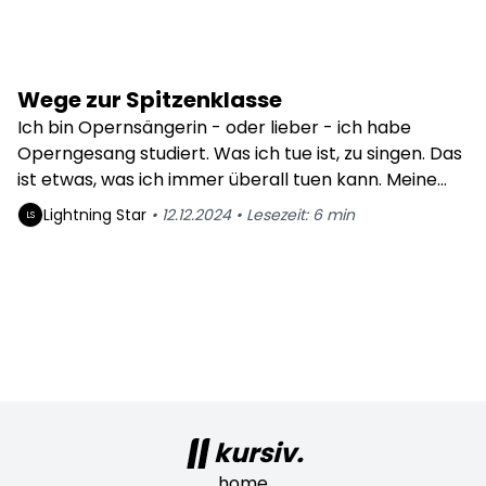
Wege zur Spitzenklasse
Ich bin Opernsängerin - oder lieber - ich habe
Operngesang studiert. Was ich tue ist, zu singen. Das
ist etwas, was ich immer überall tuen kann. Meine
Stimme - mich, meinen Körper - habe ich immer
Lightning
Star
•
12.12.2024
•
Lesezeit:
6
min
LS
dabei. Mein Körper ist mein Schneckenhaus, welchen
ich immer und überall mit mir habe. Ein Laden auf
zwei Beinen. Mein zu Hause UND mein Laden.
kursiv.
home