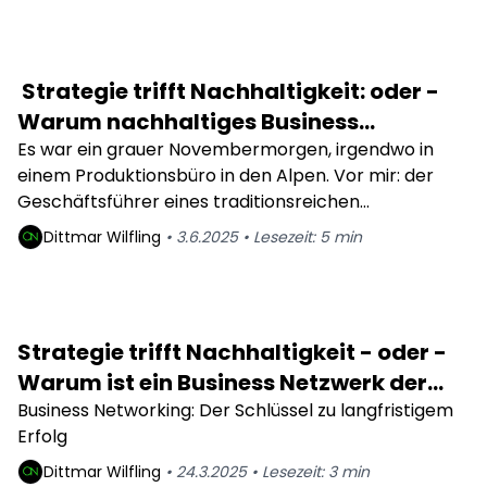
es fühlt sich an wie ein kleines Erwachen.
Strategie trifft Nachhaltigkeit: oder -
Warum nachhaltiges Business
Development für KMUs zur
Es war ein grauer Novembermorgen, irgendwo in
einem Produktionsbüro in den Alpen. Vor mir: der
Überlebensstrategie wird
Geschäftsführer eines traditionsreichen
Sportartikelunternehmens, seit Generationen
Dittmar
Wilfling
•
3.6.2025
•
Lesezeit:
5
min
familiengeführt. Wir sprachen über kreislauffähige
Produktdesigns, CO₂-Reduktion und neue Märkte. Er
sah mich lange an und sagte: „Das klingt ja alles gut –
aber unsere Kunden kaufen wegen Performance,
Strategie trifft Nachhaltigkeit - oder -
nicht wegen Moral.“
Warum ist ein Business Netzwerk der
schlüssel zum Nachhaltigen Erfolg
Business Networking: Der Schlüssel zu langfristigem
Erfolg
Dittmar
Wilfling
•
24.3.2025
•
Lesezeit:
3
min