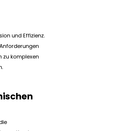
on und Effizienz. 
n Anforderungen 
n zu komplexen 
n.
nischen 
die 