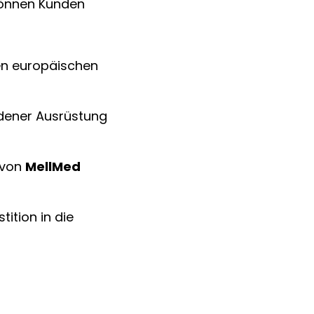
önnen Kunden 
en europäischen 
ndener Ausrüstung 
 von 
MellMed
ition in die 