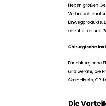
Neben großen Gerä
Verbrauchsmateria
Einwegprodukte. D
einzuhalten und P
Chirurgische In
Für chirurgische E
und Geräte, die P
Skalpellsets, OP-
Die Vorte