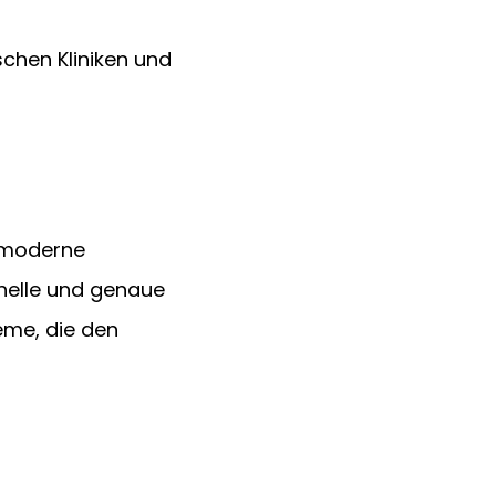
schen Kliniken und 
hmoderne 
hnelle und genaue 
eme, die den 