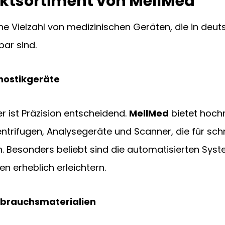
ktsortiment von MellMed
ine Vielzahl von medizinischen Geräten, die in deut
bar sind.
nostikgeräte
 ist Präzision entscheidend. 
MellMed
 bietet hoc
Zentrifugen, Analysegeräte und Scanner, die für sc
. Besonders beliebt sind die automatisierten Syst
n erheblich erleichtern.
rbrauchsmaterialien