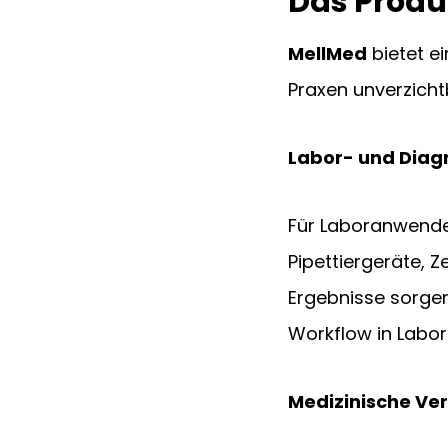
Das Produ
MellMed
 bietet e
Praxen unverzicht
Labor- und Diag
Für Laboranwender
Pipettiergeräte, 
Ergebnisse sorgen
Workflow in Labore
Medizinische Ve