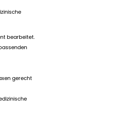
izinische 
nt bearbeitet.
 passenden 
axen gerecht 
dizinische 