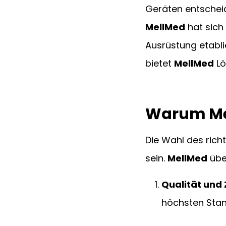
Geräten entscheid
MellMed
 hat sich
Ausrüstung etabli
bietet 
MellMed
 L
Warum Mel
Die Wahl des rich
sein. 
MellMed
 üb
Qualität und 
höchsten Stan