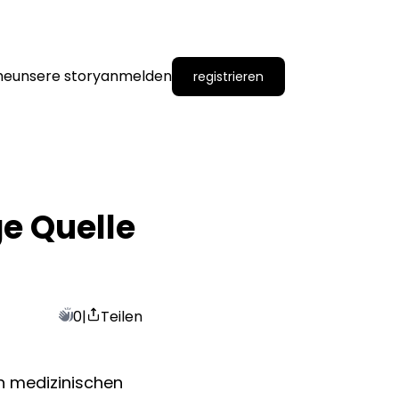
me
unsere story
anmelden
registrieren
e Quelle 
0
|
Teilen
on medizinischen 