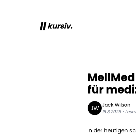
kursiv.
MellMed 
für medi
Jack
Wilson
JW
15.8.2025
• Lesez
In der heutigen sc