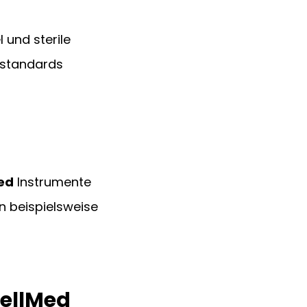
und sterile 
estandards 
ed
 Instrumente 
n beispielsweise 
MellMed