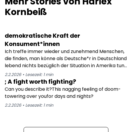
Mehr Stories von
Harlex
Kornbeiß
demokratische Kraft der
Konsument*innen
Ich treffe immer wieder und zunehmend Menschen,
die finden, man könne als Deutsche*r in Deutschland
lebend nichts bezüglich der Situation in Amerika tun;
ähnliches auch über den Umgang mit der AfD.
2.2.2026
•
Lesezeit:
1
min
; A fight worth fighting?
Can you describe it?This nagging feeling of doom-
towering over youfor days and nights?
2.2.2026
•
Lesezeit:
1
min