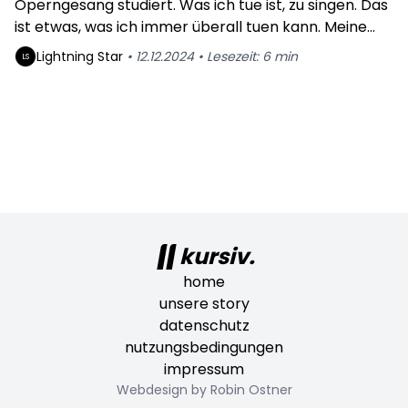
Operngesang studiert. Was ich tue ist, zu singen. Das
ist etwas, was ich immer überall tuen kann. Meine
Stimme - mich, meinen Körper - habe ich immer
Lightning
Star
•
12.12.2024
•
Lesezeit:
6
min
LS
dabei. Mein Körper ist mein Schneckenhaus, welchen
ich immer und überall mit mir habe. Ein Laden auf
zwei Beinen. Mein zu Hause UND mein Laden.
kursiv.
home
unsere story
datenschutz
nutzungsbedingungen
impressum
Webdesign by Robin Ostner