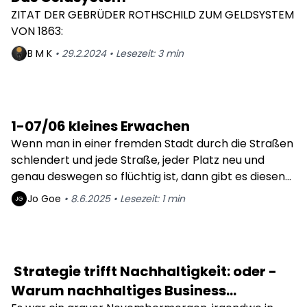
ZITAT DER GEBRÜDER ROTHSCHILD ZUM GELDSYSTEM
VON 1863:
B M
K
•
29.2.2024
•
Lesezeit:
3
min
1-07/06 kleines Erwachen
Wenn man in einer fremden Stadt durch die Straßen
schlendert und jede Straße, jeder Platz neu und
genau deswegen so flüchtig ist, dann gibt es diesen
Moment in dem man aus einer neuen Richtung
Jo
Goe
•
8.6.2025
•
Lesezeit:
1
min
JG
wieder auf einen altbekannten Weg zurückfindet -
es fühlt sich an wie ein kleines Erwachen.
Strategie trifft Nachhaltigkeit: oder -
Warum nachhaltiges Business