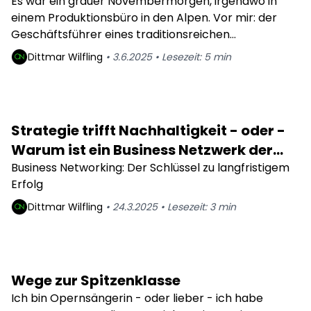
Development für KMUs zur
Es war ein grauer Novembermorgen, irgendwo in
einem Produktionsbüro in den Alpen. Vor mir: der
Überlebensstrategie wird
Geschäftsführer eines traditionsreichen
Sportartikelunternehmens, seit Generationen
Dittmar
Wilfling
•
3.6.2025
•
Lesezeit:
5
min
familiengeführt. Wir sprachen über kreislauffähige
Produktdesigns, CO₂-Reduktion und neue Märkte. Er
sah mich lange an und sagte: „Das klingt ja alles gut –
aber unsere Kunden kaufen wegen Performance,
Strategie trifft Nachhaltigkeit - oder -
nicht wegen Moral.“
Warum ist ein Business Netzwerk der
schlüssel zum Nachhaltigen Erfolg
Business Networking: Der Schlüssel zu langfristigem
Erfolg
Dittmar
Wilfling
•
24.3.2025
•
Lesezeit:
3
min
Wege zur Spitzenklasse
Ich bin Opernsängerin - oder lieber - ich habe