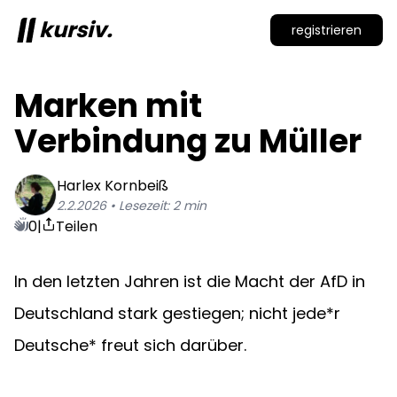
kursiv.
registrieren
Marken mit 
Verbindung zu Müller
Harlex
Kornbeiß
2.2.2026
• Lesezeit:
2
min
0
|
Teilen
In den letzten Jahren ist die Macht der AfD in 
Deutschland stark gestiegen; nicht jede*r 
Deutsche* freut sich darüber.