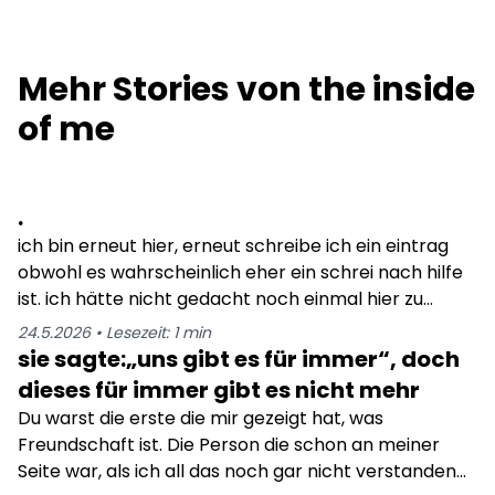
Mehr Stories von
the inside
of me
.
ich bin erneut hier, erneut schreibe ich ein eintrag
obwohl es wahrscheinlich eher ein schrei nach hilfe
ist. ich hätte nicht gedacht noch einmal hier zu
schreiben, ich dachte zu diesem zeitpunkt hätte ich
24.5.2026
•
Lesezeit:
1
min
es endlich geschafft und wäre erlöst. doch wie man
sie sagte:„uns gibt es für immer“, doch
merkt, ich bin immernoch hier. immernoch mit dem
dieses für immer gibt es nicht mehr
selben schmerz und immernoch mit dem
Du warst die erste die mir gezeigt hat, was
sehnlichsten wunsch zu sterben. ich kann nicht
Freundschaft ist. Die Person die schon an meiner
mehr, es zerreißt mich in alle einzelteile. es tötet
Seite war, als ich all das noch gar nicht verstanden
mich von innen, solange bis es mich komplett