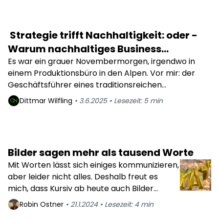
Strategie trifft Nachhaltigkeit: oder -
Warum nachhaltiges Business
Development für KMUs zur
Es war ein grauer Novembermorgen, irgendwo in
einem Produktionsbüro in den Alpen. Vor mir: der
Überlebensstrategie wird
Geschäftsführer eines traditionsreichen
Sportartikelunternehmens, seit Generationen
Dittmar
Wilfling
•
3.6.2025
•
Lesezeit:
5
min
familiengeführt. Wir sprachen über kreislauffähige
Produktdesigns, CO₂-Reduktion und neue Märkte. Er
sah mich lange an und sagte: „Das klingt ja alles gut –
aber unsere Kunden kaufen wegen Performance,
Bilder sagen mehr als tausend Worte
nicht wegen Moral.“
Mit Worten lässt sich einiges kommunizieren,
aber leider nicht alles. Deshalb freut es
mich, dass Kursiv ab heute auch Bilder
unterstützt. Damit kann der Text etwas
Robin
Ostner
•
21.1.2024
•
Lesezeit:
4
min
untermalt werden und auch Anleitungen zu