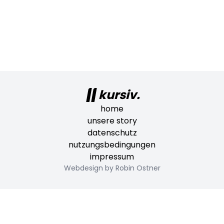
gewissen Themen lassen sich jetzt hier
umsetzen. Man findet aktuell 2 verschiedene
Möglichkeiten Bilder hochzuladen. Es gibt
jetzt ein Profilbild und es lassen sich Bilder im
Fließtext in deinen Stories hinzufügen.
kursiv.
home
unsere story
datenschutz
nutzungsbedingungen
impressum
Webdesign by Robin Ostner