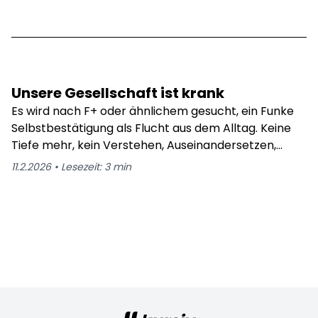
Unsere Gesellschaft ist krank
Es wird nach F+ oder ähnlichem gesucht, ein Funke
Selbstbestätigung als Flucht aus dem Alltag. Keine
Tiefe mehr, kein Verstehen, Auseinandersetzen,
Verbundenheit oder gar sich verletzlich zeigen.
11.2.2026
•
Lesezeit:
3
min