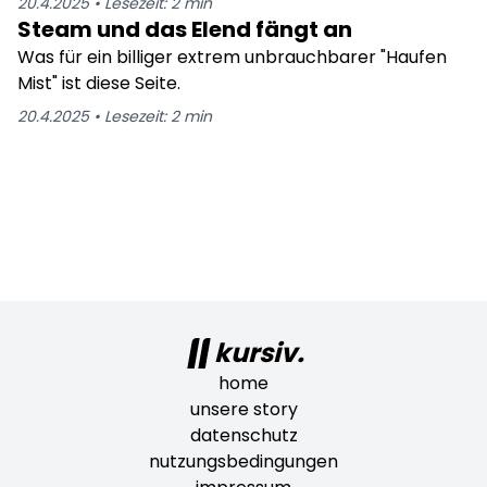
20.4.2025
•
Lesezeit:
2
min
Bewilligung kam ganz schnell. Alle Möglichen
Steam und das Elend fängt an
anderen Hörgeräte-Läden aufgesucht aber überall
Was für ein billiger extrem unbrauchbarer "Haufen
das Selbe " Wieviel möchten Sie denn zu bezahlen? " .
Mist" ist diese Seite.
Hä ? Natürlich nichts ! Die Standart Ausführung sollte
doch genügen! Nur nicht bei Fa. KIND, da hieß es von
20.4.2025
•
Lesezeit:
2
min
Anfang an Zuzahlungsfreie Geräte sollten reichen !
kursiv.
home
unsere story
datenschutz
nutzungsbedingungen