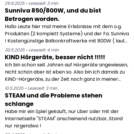
Hörtest per Scan (vielleicht geht auch Fax ) und E-
29.6.2025
•
Lesezeit:
3
min
Mail hingeschickt dann Mail erhalten das die Test-
Sunniva 850/800W, und du bist
Geräte eingestellt werden und dann an mich
Betrogen worden.
gesendet werden. 1-2 Tage später kam die Info das
Hallo Leute hier mal meine Erlebnisse mit dem o.g.
die Geräte abgesendet wurden und 2 Tage Später (
Produkten (2 komplett Systeme) und der Fa. Sunniva
aus der Schweiz ) kamen die Geräte bei mir an. Alles
! Kostengünstige Balkonkraftwerke mit 800W ( laut
klasse und sicher verpackt, zu jedem Geräte 1 Paket
Beschreibung ) über Ebay , bei der Fa. Sunniva
30.5.2025
•
Lesezeit:
4
min
Batterien, diverse Info Material Beschreibungen und
gekauft. Anlieferung erfolgte schnell und absolut
KIND Hörgeräte, besser nicht !!!!!
Bedienungsanleitung ( in DEUTSCH ) . Kenne von
Kundenfreundlich. Aufbau der Anlage erst möglich
Ich bin schon seit Jahren auf Hörgeräte angewiesen,
meinen Ebay-Einkäufen nur Chinesische
nachdem diverse Montage-Gestelle zu gekauft
nicht schön aber ist eben so. Also bin ich damals zu
Bedienungsanleitungen oder welche die in 8
wurden, denn die Paneele lassen sich so wie sie sind
KIND-Hörgeräte, zu der Zeit noch ganz in meiner
Verschiedene Sprachen nacheinander übersetzt
nicht Montieren. Also 2 Wochen schon mal ins Land
Nähe. Zwischenzeitlich wurden immer mehr Filialen in
wurden und dann ins deutsche, also so das kein
10.5.2025
•
Lesezeit:
3
min
gegangen.
meiner Umgebung geschlossen bis nur noch 1 Filiale
normal denkender Mensch versteht oder weis was
STEAM und die Probleme stehen
übrig blieb. Die in Ahrensburg. Vor 2 Jahren hat sich
da beschrieben wird.
schlange
mein Hören noch mal so Verschlechtert das " Laut
Habe mir ein Spiel gekauft, nur über oder mit der
Aussage des KIND-Mitarbeiters " die Altgeräte das
Internetseite "STEAM" anscheinend nutzbar, Stand
nicht mehr schaffen zu Kompensieren. Also Antrag
nur nirgendwo !
bei Kasse stellen auf neue Hörgeräte und die